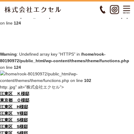
Warning
: Undefined array key "HTTPS" in
/home/rook-
80190972/public_html/wp-content/themes/theme/functions.php
on line
124
Warning
: Undefined array key "HTTPS" in
/home/rook-
80190972/public_html/wp-content/themes/theme/functions.php
on line
124
/home/rook-80190972/public_html/wp-
content/themes/theme/functions.php on line
102
http:.jpg" alt="株式会社エクセル">
江東区 Ｋ様邸
東京都 Ｏ様邸
江東区 H様邸
江東区 Y様邸
江東区 S様邸
江東区 S様邸
江東区 S様邸